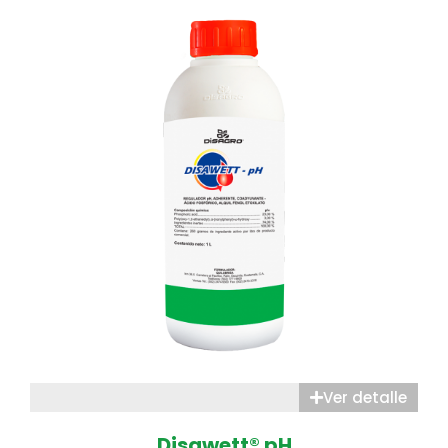
Ver detalle
Disawett® pH