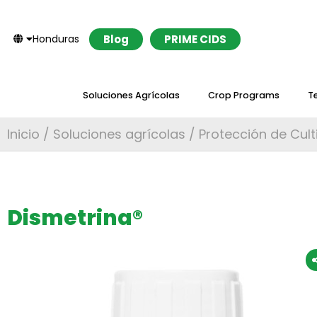
Honduras
Blog
PRIME CIDS
Soluciones Agrícolas
Crop Programs
T
Inicio
/
Soluciones agrícolas
/
Protección de Cult
Dismetrina®