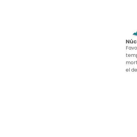
Núc
Favo
temp
mort
el d