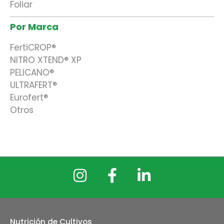
Foliar
Por Marca
FertiCROP®
NITRO XTEND® XP
PELICANO®
ULTRAFERT®
Eurofert®
Otros
Nutrición de Cultivos