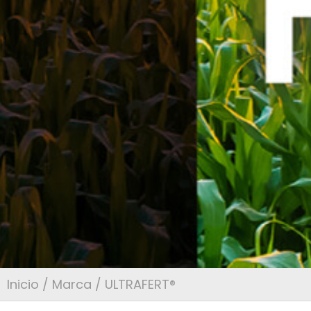
Inicio
/
Marca
/ ULTRAFERT®