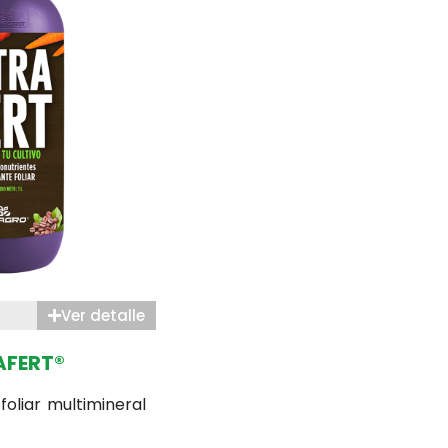
Ver detalle
AFERT®
 foliar multimineral