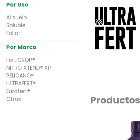
Por Uso
Al suelo
Soluble
Foliar
Por Marca
FertiCROP®
NITRO XTEND® XP
PELICANO®
ULTRAFERT®
Eurofert®
Producto
Otros